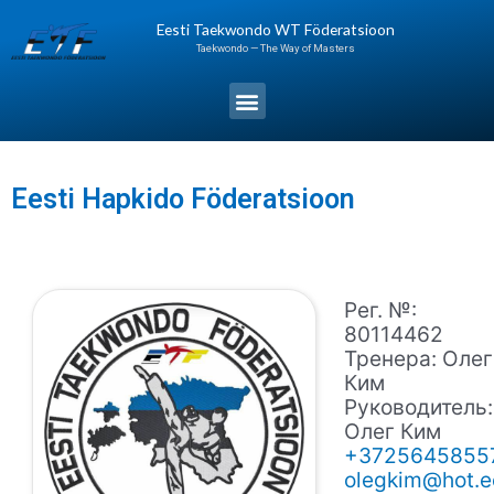
Перейти
Eesti Taekwondo WT Föderatsioon
к
Taekwondo — The Way of Masters
содержимому
Меню
Eesti Hapkido Föderatsioon
Рег. №:
80114462
Тренера: Олег
Ким
Руководитель:
Олег Ким
+3725645855
olegkim@hot.e