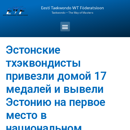
Перейти
Eesti Taekwondo WT Föderatsioon
к
Taekwondo — The Way of Masters
содержимому
Меню
Навигация
Эстонские
по
записям
тхэквондисты
привезли домой 17
медалей и вывели
Эстонию на первое
место в
национальном