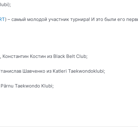
ubi);
RT
) – самый молодой участник турнира! И это были его пер
Константин Костин из Black Belt Club;
танислав Шавченко из Katleri Taekwondoklubi;
Pärnu Taekwondo Klubi;