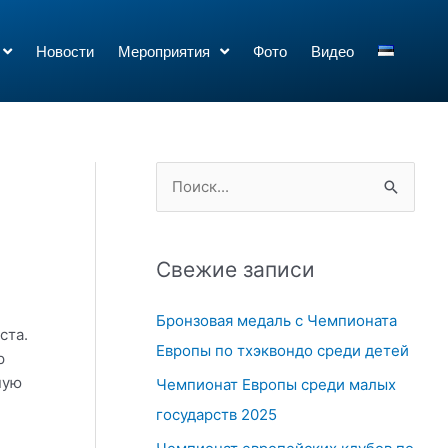
Новости
Мероприятия
Фото
Видео
П
о
и
Свежие записи
с
к
Бронзовая медаль с Чемпионата
ста.
:
Европы по тхэквондо среди детей
р
ную
Чемпионат Европы среди малых
государств 2025