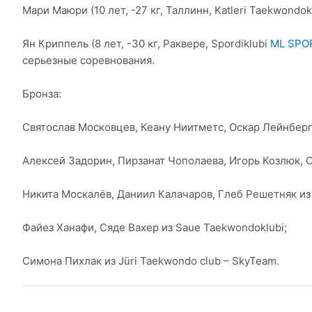
Мари Маюри (10 лет, -27 кг, Таллинн, Katleri Taekwondokl
Ян Криппель (8 лет, -30 кг, Раквере, Spordiklubi
ML SPO
серьезные соревнования.
Бронза:
Святослав Московцев, Кеану Ниитметс, Оскар Лейнберг, 
Алексей Задорин, Пирзанат Чополаева, Игорь Козлюк, С
Никита Москалёв, Даниил Калачаров, Глеб Решетняк из 
Файез Ханафи, Сяде Вахер из Saue Taekwondoklubi;
Симона Пихлак из Jüri Taekwondo club – SkyTeam.