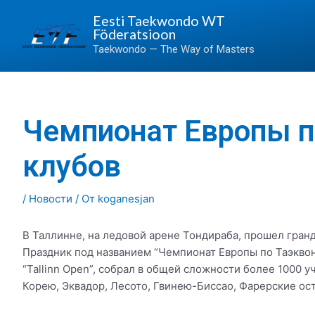
Перейти
Eesti Taekwondo WT
к
Föderatsioon
содержимому
Taekwondo — The Way of Masters
Чемпионат Европы п
Навигация
по
записям
клубов
/
Новости
/ От
koganesjan
В Таллинне, на ледовой арене Тондираба, прошел гранд
Праздник под названием “Чемпионат Европы по Таэкво
“Tallinn Open”, собрал в общей сложности более 1000
Корею, Эквадор, Лесото, Гвинею-Биссао, Фарерские ост